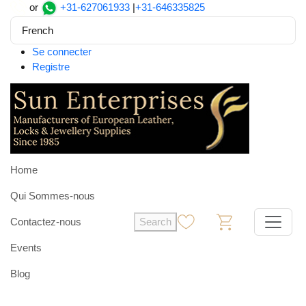
or
+31-627061933
|
+31-646335825
French
Se connecter
Registre
Home
Qui Sommes-nous
Contactez-nous
Search
0
0
Events
Blog