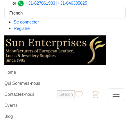
or
+31-627061933
|
+31-646335825
French
Se connecter
Registre
Home
Qui Sommes-nous
Contactez-nous
Search
0
0
Events
Blog