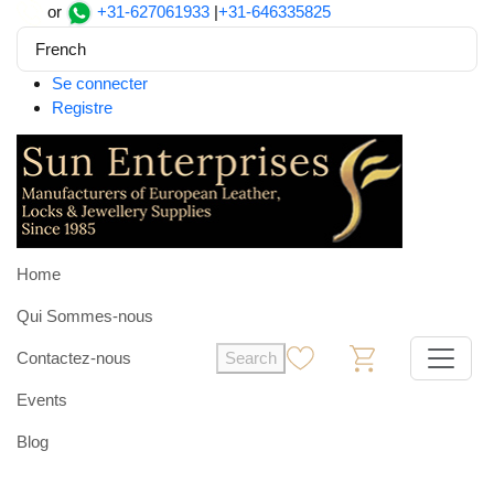
or
+31-627061933
|
+31-646335825
French
Se connecter
Registre
Home
Qui Sommes-nous
Contactez-nous
Search
0
0
Events
Blog