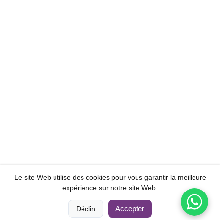
Le site Web utilise des cookies pour vous garantir la meilleure
expérience sur notre site Web.
0
0
Accepter
Déclin
Maison
Comparer
Catégories
Panier
Compte