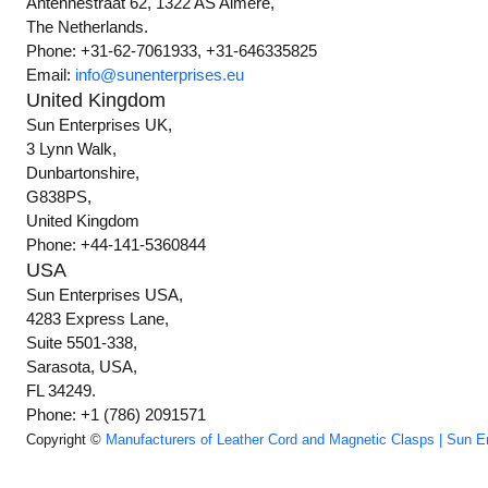
Antennestraat 62, 1322 AS Almere,
The Netherlands.
Phone: +31-62-7061933, +31-646335825
Email:
info@sunenterprises.eu
United Kingdom
Sun Enterprises UK,
3 Lynn Walk,
Dunbartonshire,
G838PS,
United Kingdom
Phone: +44-141-5360844
USA
Sun Enterprises USA,
4283 Express Lane,
Suite 5501-338,
Sarasota, USA,
FL 34249.
Phone: +1 (786) 2091571
Copyright ©
Manufacturers of Leather Cord and Magnetic Clasps | Sun E