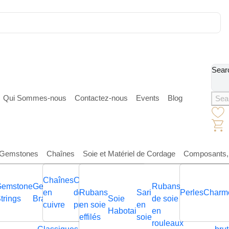
Sear
Qui Sommes-nous
Contactez-nous
Events
Blog
Sea
Gemstones
Chaînes
Soie et Matériel de Cordage
Composants, 
Cordons
Gemstone
Chaînes
Chaînes
Chaînes
Cordons
Chaînes
Chaînes
Cor
 et perles
Stainless steel part for leather: SSP-54 6mm (steel)
Gemstone
Cordons
View
Gemstone
plats en
Bracelets
Gemstone
Bracelet
en
Rubans
Cordons
Bra
Chapeaux
en
de pierres
Rubans
en cuir
de
Sari
Cordons
en
Perles
Sachets
Charm
en
C
eather: SSP-54 6mm (steel)
trings
tressés
All
Bracelets
cuir
with Steel
Ceintures
Necklaces
Soie
Cordons
en Cuir
argent
de soie
Cuir
Cordons
en cuir
pré
acs et
de Cow-
cuivre
précieuses
Leather
en soie
nappa
Pompons
en
en cuir
aluminium
de
pur
en
Hawaii
Leather
avec
Parts
de polo
Habotai
véganes
Italien à
sterling
en
de
en soie
avec
rtefeuilles
boy
Hats
effilés
avec
soie
Regaliz
mélange
soi
s
rseurs
Memory
Bolo
Cords
texte en
en cuir
Bouton-
rouleaux
vache
poils