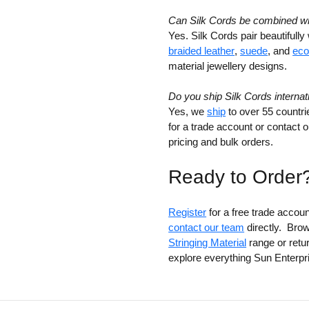
Can Silk Cords be combined wi
Yes. Silk Cords pair beautifully
braided leather
,
suede
, and
eco
material jewellery designs.
Do you ship Silk Cords internat
Yes, we
ship
to over 55 countr
for a trade account or contact 
pricing and bulk orders.
Ready to Order
Register
for a free trade account
contact our team
directly. Brow
Stringing Material
range or retu
explore everything Sun Enterpri