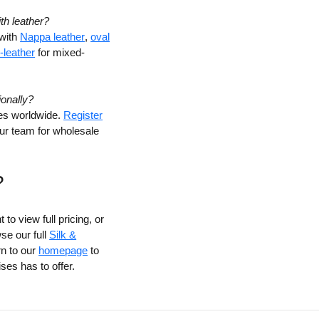
th leather?
 with
Nappa leather
,
oval
-leather
for mixed-
ionally?
ies worldwide.
Register
our team for wholesale
?
 to view full pricing, or
se our full
Silk &
rn to our
homepage
to
ses has to offer.