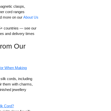
magnetic clasps,
her cord ranges
ad more on our
About Us
 55+ countries — see our
tes and delivery times
 from Our
for When Making
 silk cords, including
ir them with charms,
inished jewellery
ilk Cord?