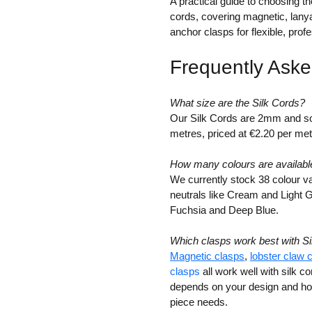
A practical guide to choosing the
cords, covering magnetic, lanya
anchor clasps for flexible, profe
Frequently Ask
What size are the Silk Cords?
Our Silk Cords are 2mm and sol
metres, priced at €2.20 per met
How many colours are availabl
We currently stock 38 colour va
neutrals like Cream and Light G
Fuchsia and Deep Blue.
Which clasps work best with S
Magnetic clasps
,
lobster claw 
clasps
all work well with silk c
depends on your design and how
piece needs.