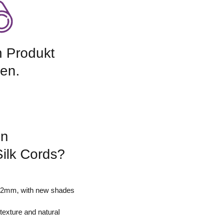
n Produkt
en.
un
Silk Cords?
n 2mm, with new shades
exture and natural