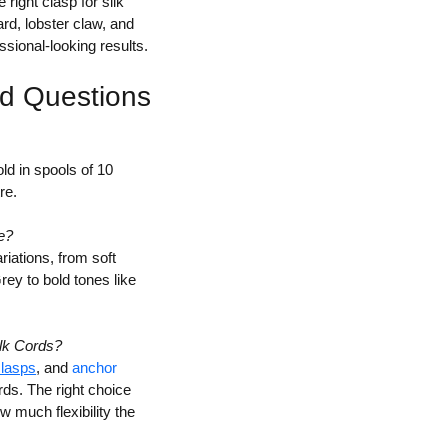
 right clasp for silk
rd, lobster claw, and
ssional-looking results.
ed Questions
d in spools of 10
re.
e?
riations, from soft
rey to bold tones like
ilk Cords?
clasps
, and
anchor
ords. The right choice
 much flexibility the