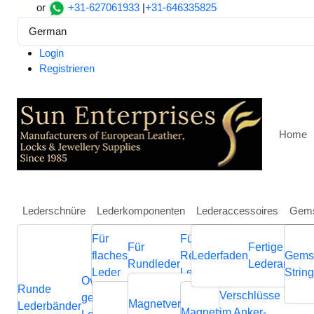
or
+31-627061933
|
+31-646335825
German
Login
Registrieren
Home
Lederschnüre
Lederkomponenten
Lederaccessoires
Gems
Für
Für
Weitere
Für
Fertige
flaches
Regaliz
Lederfaden
Schmuckkompone
Gems
Rundleder
Lederarmbän
Leder
Leder
aus Leder
Strin
Produktfilter
Ovale
Runde
Geflochtene
Flache
Heim
Seide & Besaitu
Verschlüsse
Verb
geflochtene
Nappa
Magnetverschluss
Endverschluss
Lederbänder
Lederschnüre
Lederschnüre
Seidenkordeln
Magnetverschluss
im Anker-
Endvers
Cla