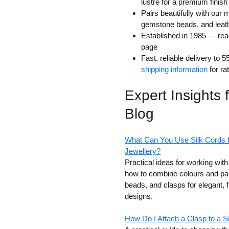
lustre for a premium finish
Pairs beautifully with our 
gemstone beads, and leat
Established in 1985 — re
page
Fast, reliable delivery to
shipping information
for ra
Expert Insights
Blog
What Can You Use Silk Cords 
Jewellery?
Practical ideas for working with
how to combine colours and pa
beads, and clasps for elegant, f
designs.
How Do I Attach a Clasp to a S