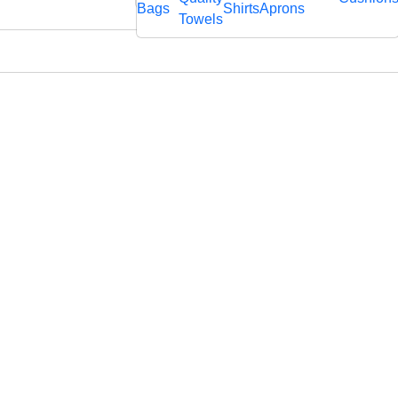
rägtem
Bags
Shirts
Aprons
fl
Towels