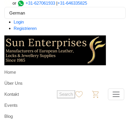
or
+31-627061933
|
+31-646335825
German
Login
Registrieren
Home
Über Uns
Kontakt
Search
0
0
Events
Blog