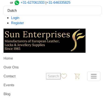
or
+31-627061933
|
+31-646335825
Dutch
Login
Register
Home
Over Ons
Contact
Search
0
0
Events
Blog