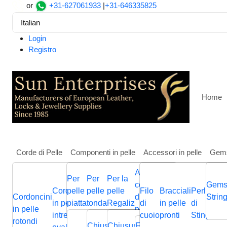
or
+31-627061933
|
+31-646335825
Italian
Login
Registro
Home
Corde di Pelle
Componenti in pelle
Accessori in pelle
Gem
Altri
Per
Per
Per la
Casa
Componenti in pelle
Per pelle tonda
Cursori e 
componenti
Gems
Cordoncini
pelle
pelle
pelle
Filo
Bracciali
Perline
Cordini
Stainless steel part for r
Cordoncini
Cordoncini
Cordoncini
di gioielli in
Cordini
Strin
B
in pelle
piatta
tonda
Regaliz
di
in pelle
di
in pelle
p
in pelle
in pelle
in pelle
pelle
in pelle
p
intrecciati
cuoio
pronti
Stingray
piatta
Chiusura
Cursori
Cursori
Me
rotondi
intrecciata
piatti
nappa
Chiusura
Chiusura
Chiusura
Fermagli
Chiusura
Bas