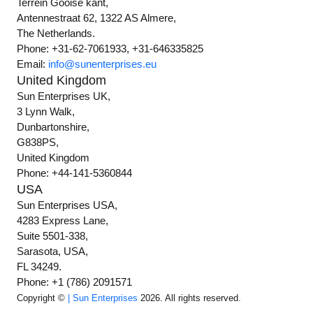
Terrein Gooise kant,
Antennestraat 62, 1322 AS Almere,
The Netherlands.
Phone: +31-62-7061933, +31-646335825
Email:
info@sunenterprises.eu
United Kingdom
Sun Enterprises UK,
3 Lynn Walk,
Dunbartonshire,
G838PS,
United Kingdom
Phone: +44-141-5360844
USA
Sun Enterprises USA,
4283 Express Lane,
Suite 5501-338,
Sarasota, USA,
FL 34249.
Phone: +1 (786) 2091571
Copyright ©
| Sun Enterprises
2026. All rights reserved.