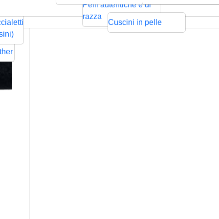
ntrecciata
Bolo
Cords
Swarovski
sps
Pelli autentiche e di
Rilievo
Pressione
zze per
razza
cialetti
Cuscini in pelle
ders
sini)
Flat
ther