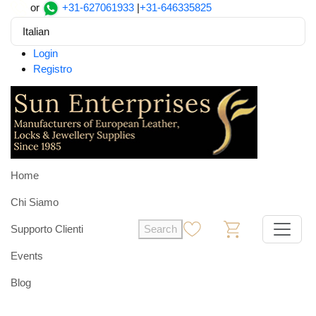
or
+31-627061933
|
+31-646335825
Italian
Login
Registro
Home
Chi Siamo
Supporto Clienti
Search
0
0
Events
Blog