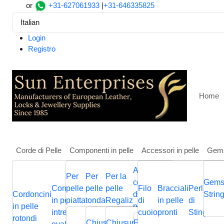
or
+31-627061933
|
+31-646335825
Italian
Login
Registro
Home
Corde di Pelle
Componenti in pelle
Accessori in pelle
Gem
Altri
Per
Per
Per la
Casa
Componenti in pelle
Per pelle tonda
Cursori e 
componenti
Gems
Cordoncini
pelle
pelle
pelle
Filo
Bracciali
Perline
Cordini
Stainless steel part for 
Cordoncini
Cordoncini
Cordoncini
di gioielli in
Cordini
Strin
B
in pelle
piatta
tonda
Regaliz
di
in pelle
di
in pelle
p
in pelle
in pelle
in pelle
pelle
in pelle
p
intrecciati
cuoio
pronti
Stingray
piatta
Chiusura
Cursori
Cursori
Me
rotondi
intrecciata
piatti
nappa
Chiusura
Chiusura
Chiusura
Fermagli
Chiusura
Bas