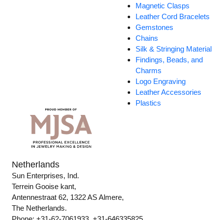
Magnetic Clasps
Leather Cord Bracelets
Gemstones
Chains
Silk & Stringing Material
Findings, Beads, and
Charms
Logo Engraving
Leather Accessories
Plastics
Netherlands
Sun Enterprises, Ind.
Terrein Gooise kant,
Antennestraat 62, 1322 AS Almere,
The Netherlands.
Phone: +31-62-7061933, +31-646335825