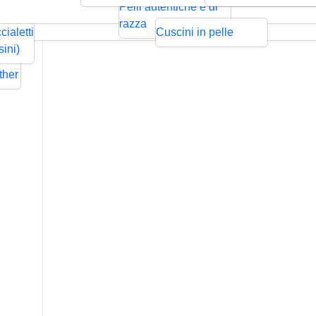
ntrecciata
Bolo
Cords
Swarovski
sps
Pelli autentiche e di
Rilievo
Pressione
zze per
razza
cialetti
Cuscini in pelle
ders
sini)
Flat
ther