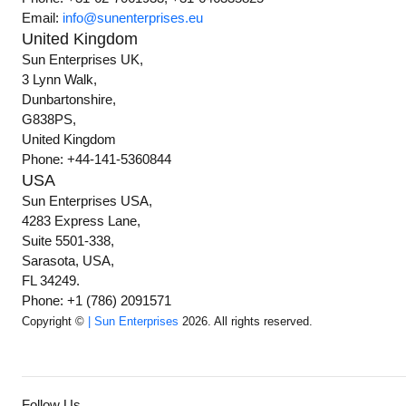
Email:
info@sunenterprises.eu
United Kingdom
Sun Enterprises UK,
3 Lynn Walk,
Dunbartonshire,
G838PS,
United Kingdom
Phone: +44-141-5360844
USA
Sun Enterprises USA,
4283 Express Lane,
Suite 5501-338,
Sarasota, USA,
FL 34249.
Phone: +1 (786) 2091571
Copyright ©
| Sun Enterprises
2026. All rights reserved.
Follow Us