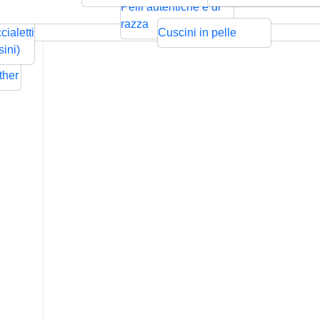
ntrecciata
Bolo
Cords
Swarovski
sps
Pelli autentiche e di
Rilievo
Pressione
zze per
razza
cialetti
Cuscini in pelle
ders
sini)
Flat
ther