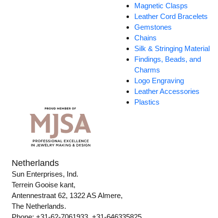
Magnetic Clasps
Leather Cord Bracelets
Gemstones
Chains
Silk & Stringing Material
Findings, Beads, and
Charms
Logo Engraving
Leather Accessories
Plastics
Netherlands
Sun Enterprises, Ind.
Terrein Gooise kant,
Antennestraat 62, 1322 AS Almere,
The Netherlands.
Phone: +31-62-7061933, +31-646335825