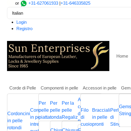
or
+31-627061933
|
+31-646335825
Italian
Login
Registro
Home
Corde di Pelle
Componenti in pelle
Accessori in pelle
Gem
Altri
Per
Per
Per la
Casa
Componenti in pelle
Per pelle tonda
Cursori e 
componenti
Gems
Cordoncini
pelle
pelle
pelle
Filo
Bracciali
Perline
Cordini
Stainless steel part for 
Cordoncini
Cordoncini
Cordoncini
di gioielli in
Cordini
Strin
B
in pelle
piatta
tonda
Regaliz
di
in pelle
di
in pelle
p
in pelle
in pelle
in pelle
pelle
in pelle
p
intrecciati
cuoio
pronti
Stingray
piatta
Chiusura
Cursori
Cursori
Me
rotondi
intrecciata
piatti
nappa
Chiusura
Chiusura
Chiusura
Fermagli
Chiusura
Bas