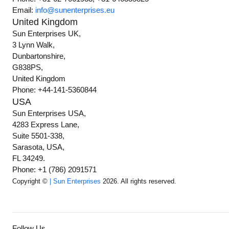
Email:
info@sunenterprises.eu
United Kingdom
Sun Enterprises UK,
3 Lynn Walk,
Dunbartonshire,
G838PS,
United Kingdom
Phone: +44-141-5360844
USA
Sun Enterprises USA,
4283 Express Lane,
Suite 5501-338,
Sarasota, USA,
FL 34249.
Phone: +1 (786) 2091571
Copyright ©
| Sun Enterprises
2026. All rights reserved.
Follow Us