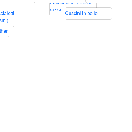
ntrecciata
Bolo
Cords
Swarovski
sps
Pelli autentiche e di
Rilievo
Pressione
zze per
razza
cialetti
Cuscini in pelle
ders
sini)
Flat
ther