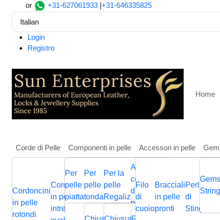
or
+31-627061933
|
+31-646335825
Italian
Login
Registro
Home
Corde di Pelle
Componenti in pelle
Accessori in pelle
Gem
Altri
Per
Per
Per la
Casa
Componenti in pelle
Per pelle tonda
Chiusura d
componenti
Gems
Cordoncini
pelle
pelle
pelle
Filo
Bracciali
Perline
Cordini
Stainless steel connector 
Cordoncini
Cordoncini
Cordoncini
di gioielli in
Cordini
Strin
B
in pelle
piatta
tonda
Regaliz
di
in pelle
di
in pelle
p
in pelle
in pelle
in pelle
pelle
in pelle
p
intrecciati
cuoio
pronti
Stingray
piatta
Chiusura
Cursori
Cursori
Me
rotondi
intrecciata
piatti
nappa
Chiusura
Chiusura
Chiusura
Fermagli
Chiusura
Bas