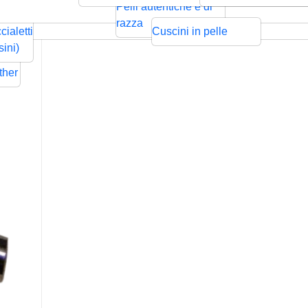
ntrecciata
Bolo
Cords
Swarovski
sps
Pelli autentiche e di
Rilievo
Pressione
zze per
razza
cialetti
Cuscini in pelle
ders
sini)
Flat
ther