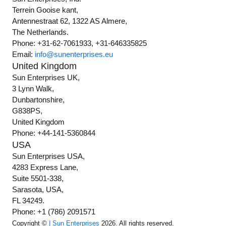
Terrein Gooise kant,
Antennestraat 62, 1322 AS Almere,
The Netherlands.
Phone: +31-62-7061933, +31-646335825
Email:
info@sunenterprises.eu
United Kingdom
Sun Enterprises UK,
3 Lynn Walk,
Dunbartonshire,
G838PS,
United Kingdom
Phone: +44-141-5360844
USA
Sun Enterprises USA,
4283 Express Lane,
Suite 5501-338,
Sarasota, USA,
FL 34249.
Phone: +1 (786) 2091571
Copyright ©
| Sun Enterprises
2026. All rights reserved.