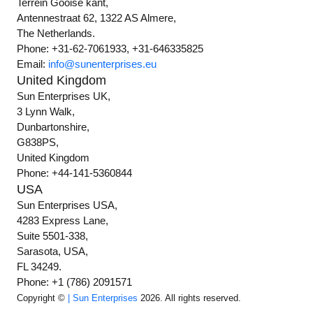
Terrein Gooise kant,
Antennestraat 62, 1322 AS Almere,
The Netherlands.
Phone: +31-62-7061933, +31-646335825
Email:
info@sunenterprises.eu
United Kingdom
Sun Enterprises UK,
3 Lynn Walk,
Dunbartonshire,
G838PS,
United Kingdom
Phone: +44-141-5360844
USA
Sun Enterprises USA,
4283 Express Lane,
Suite 5501-338,
Sarasota, USA,
FL 34249.
Phone: +1 (786) 2091571
Copyright ©
| Sun Enterprises
2026. All rights reserved.