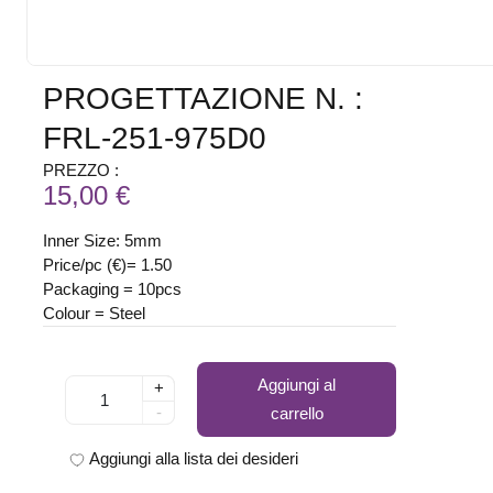
PROGETTAZIONE N. :
FRL-251-975D0
PREZZO :
15,00 €
Inner Size: 5mm
Price/pc (€)= 1.50
Packaging = 10pcs
Colour = Steel
Aggiungi al
+
-
carrello
Aggiungi alla lista dei desideri