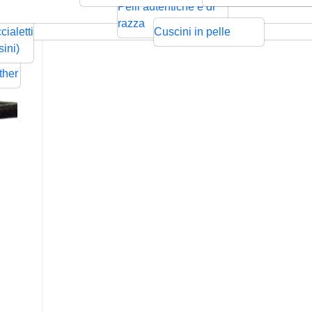
ntrecciata
Bolo
Cords
Swarovski
sps
Pelli autentiche e di
Rilievo
Pressione
zze per
razza
cialetti
Cuscini in pelle
ders
sini)
Flat
ther