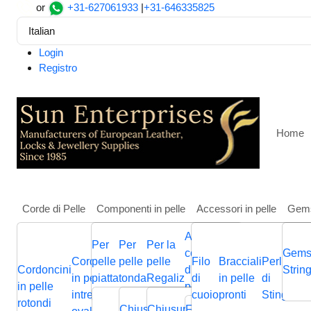
or
+31-627061933
|
+31-646335825
Italian
Login
Registro
Home
Corde di Pelle
Componenti in pelle
Accessori in pelle
Gem
Altri
Per
Per
Per la
Casa
Componenti in pelle
Per pelle tonda
Cursori e 
componenti
Gems
Cordoncini
pelle
pelle
pelle
Filo
Bracciali
Perline
Cordini
Stainless steel end cap: 
Cordoncini
Cordoncini
Cordoncini
di gioielli in
Cordini
Strin
B
in pelle
piatta
tonda
Regaliz
di
in pelle
di
in pelle
p
in pelle
in pelle
in pelle
pelle
in pelle
p
intrecciati
cuoio
pronti
Stingray
piatta
Chiusura
Cursori
Cursori
Me
rotondi
intrecciata
piatti
nappa
Chiusura
Chiusura
Chiusura
Fermagli
Chiusura
Bas