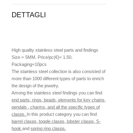
DETTAGLI
High quality stainless steel parts and findings
Size = 5MM. Price/pc(€)= 1.50.
Packaging=10pcs
The stainless steel collection is also consisted of
more than 1000 different types of parts to enrich
the design of the jewelry.
Among the stainless steel findings you can find
end parts, rings, beads, elements for key chains,
pendals , charms, and all the specific types of
clasps.
In this product category you can find
barrel clasps, toggle clasps, lobster clasps, S-
hook
and
spring ring clasps.