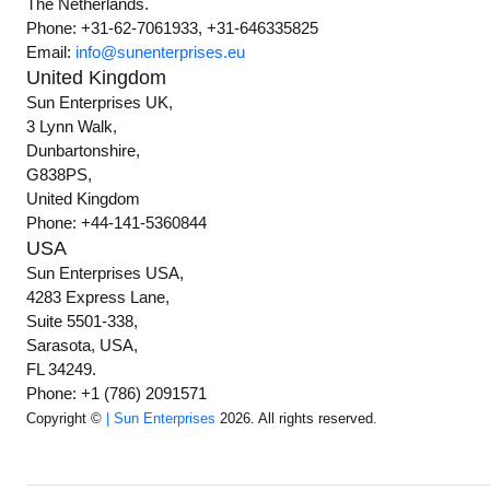
The Netherlands.
Phone: +31-62-7061933, +31-646335825
Email:
info@sunenterprises.eu
United Kingdom
Sun Enterprises UK,
3 Lynn Walk,
Dunbartonshire,
G838PS,
United Kingdom
Phone: +44-141-5360844
USA
Sun Enterprises USA,
4283 Express Lane,
Suite 5501-338,
Sarasota, USA,
FL 34249.
Phone: +1 (786) 2091571
Copyright ©
| Sun Enterprises
2026. All rights reserved.