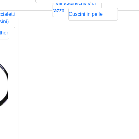
ntrecciata
Bolo
Cords
Swarovski
sps
Pelli autentiche e di
Rilievo
Pressione
zze per
razza
cialetti
Cuscini in pelle
ders
sini)
Flat
ther