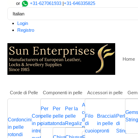
or
+31-627061933
|
+31-646335825
Italian
Login
Registro
Home
Corde di Pelle
Componenti in pelle
Accessori in pelle
Gem
Altri
Per
Per
Per la
Casa
Pietre, Perline e Ciondoli
SSP-514
componenti
Gems
Cordoncini
pelle
pelle
pelle
Filo
Bracciali
Perline
Cordini
SSP-514
Cordoncini
Cordoncini
Cordoncini
di gioielli in
Cordini
Strin
B
in pelle
piatta
tonda
Regaliz
di
in pelle
di
in pelle
p
in pelle
in pelle
in pelle
pelle
in pelle
p
intrecciati
cuoio
pronti
Stingray
piatta
Chiusura
Cursori
Cursori
Me
rotondi
intrecciata
piatti
nappa
Chiusura
Chiusura
Chiusura
Fermagli
Chiusura
Bas