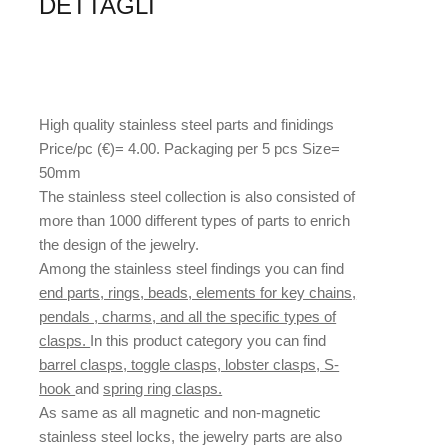
DETTAGLI
High quality stainless steel parts and finidings
Price/pc (€)= 4.00. Packaging per 5 pcs Size=
50mm
The stainless steel collection is also consisted of
more than 1000 different types of parts to enrich
the design of the jewelry.
Among the stainless steel findings you can find
end parts, rings, beads, elements for key chains,
pendals , charms, and all the specific types of
clasps.
In this product category you can find
barrel clasps, toggle clasps, lobster clasps, S-
hook
and
spring ring clasps.
As same as all magnetic and non-magnetic
stainless steel locks, the jewelry parts are also