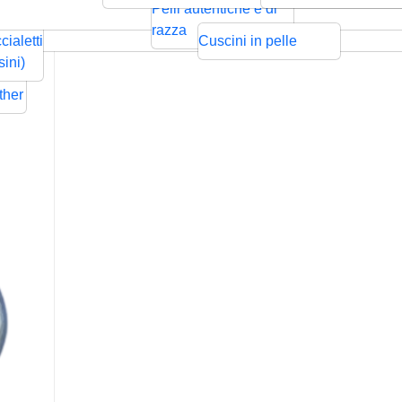
ntrecciata
Bolo
Cords
Swarovski
sps
Pelli autentiche e di
Rilievo
Pressione
zze per
razza
cialetti
Cuscini in pelle
ders
sini)
Flat
ther