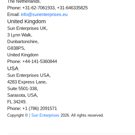
The Netherlands.
Phone: +31-62-7061933, +31-646335825
Email:
info@sunenterprises.eu
United Kingdom
Sun Enterprises UK,
3 Lynn Walk,
Dunbartonshire,
G838PS,
United Kingdom
Phone: +44-141-5360844
USA
Sun Enterprises USA,
4283 Express Lane,
Suite 5501-338,
Sarasota, USA,
FL 34249.
Phone: +1 (786) 2091571
Copyright ©
| Sun Enterprises
2026. All rights reserved.