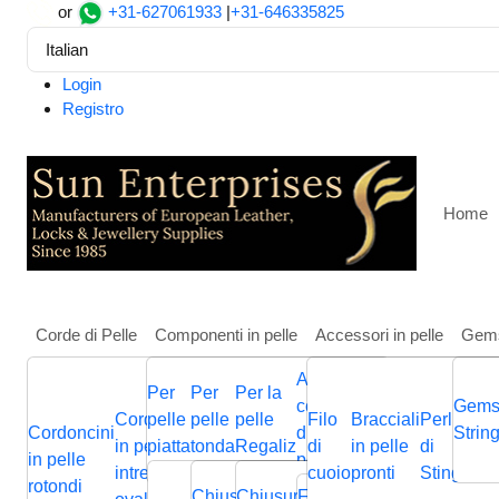
or
+31-627061933
|
+31-646335825
Italian
Login
Registro
Home
Corde di Pelle
Componenti in pelle
Accessori in pelle
Gem
Altri
Per
Per
Per la
Casa
Pietre, Perline e Ciondoli
Anelli di salto e split
componenti
Gems
Cordoncini
pelle
pelle
pelle
Filo
Bracciali
Perline
Cordini
SSP-225-0.8*4MM
Cordoncini
Cordoncini
Cordoncini
di gioielli in
Cordini
Strin
B
in pelle
piatta
tonda
Regaliz
di
in pelle
di
in pelle
p
in pelle
in pelle
in pelle
pelle
in pelle
p
intrecciati
cuoio
pronti
Stingray
piatta
Chiusura
Cursori
Cursori
Me
rotondi
intrecciata
piatti
nappa
Chiusura
Chiusura
Chiusura
Fermagli
Chiusura
Bas