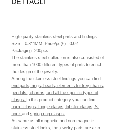
DETTAGLI
High quality stainless steel parts and findings
Size = 0.8*4MM. Price/pc(€)= 0.02
Packaging=200pcs
The stainless steel collection is also consisted of
more than 1000 different types of parts to enrich
the design of the jewelry.
Among the stainless steel findings you can find
end parts, rings, beads, elements for key chains,
pendals , charms, and all the specific types of
clasps.
In this product category you can find
barrel clasps, toggle clasps, lobster clasps, S-
hook
and
spring ring clasps.
As same as all magnetic and non-magnetic
stainless steel locks, the jewelry parts are also