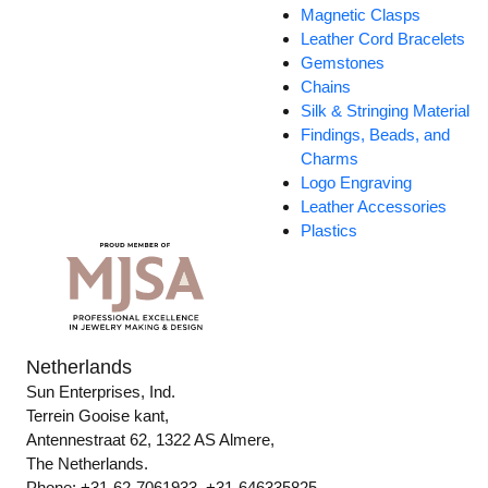
Magnetic Clasps
Leather Cord Bracelets
Gemstones
Chains
Silk & Stringing Material
Findings, Beads, and
Charms
Logo Engraving
Leather Accessories
Plastics
Netherlands
Sun Enterprises, Ind.
Terrein Gooise kant,
Antennestraat 62, 1322 AS Almere,
The Netherlands.
Phone: +31-62-7061933, +31-646335825