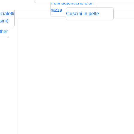
ntrecciata
Bolo
Cords
Swarovski
sps
Pelli autentiche e di
Rilievo
Pressione
zze per
razza
cialetti
Cuscini in pelle
ders
sini)
Flat
ther