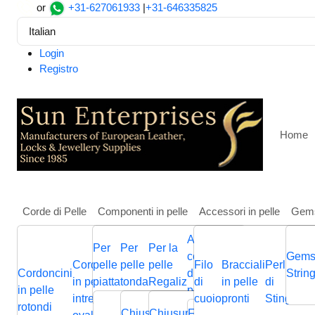
or
+31-627061933
|
+31-646335825
Italian
Login
Registro
Home
Corde di Pelle
Componenti in pelle
Accessori in pelle
Gem
Altri
Per
Per
Per la
Casa
Pietre, Perline e Ciondoli
Anelli di salto e split
componenti
Gems
Cordoncini
pelle
pelle
pelle
Filo
Bracciali
Perline
Cordini
SSP 34D 4x0.8mm
Cordoncini
Cordoncini
Cordoncini
di gioielli in
Cordini
Strin
B
in pelle
piatta
tonda
Regaliz
di
in pelle
di
in pelle
p
in pelle
in pelle
in pelle
pelle
in pelle
p
intrecciati
cuoio
pronti
Stingray
piatta
Chiusura
Cursori
Cursori
Me
rotondi
intrecciata
piatti
nappa
Chiusura
Chiusura
Chiusura
Fermagli
Chiusura
Bas