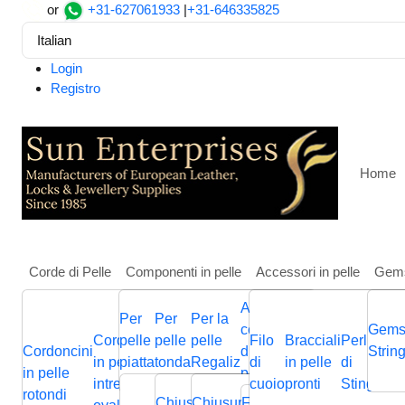
or
+31-627061933
|
+31-646335825
Italian
Login
Registro
Home
Corde di Pelle
Componenti in pelle
Accessori in pelle
Gem
Altri
Per
Per
Per la
Casa
Pietre, Perline e Ciondoli
Ciondoli
Stainless S
componenti
Gems
Cordoncini
pelle
pelle
pelle
Filo
Bracciali
Perline
Cordini
Stainless Steel Pendant: 
Cordoncini
Cordoncini
Cordoncini
di gioielli in
Cordini
Strin
B
in pelle
piatta
tonda
Regaliz
di
in pelle
di
in pelle
p
in pelle
in pelle
in pelle
pelle
in pelle
p
intrecciati
cuoio
pronti
Stingray
piatta
Chiusura
Cursori
Cursori
Me
rotondi
intrecciata
piatti
nappa
Chiusura
Chiusura
Chiusura
Fermagli
Chiusura
Bas