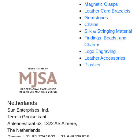
Magnetic Clasps
Leather Cord Bracelets
Gemstones
Chains
Silk & Stringing Material
Findings, Beads, and
Charms
Logo Engraving
Leather Accessories
Plastics
Netherlands
Sun Enterprises, Ind.
Terrein Gooise kant,
Antennestraat 62, 1322 AS Almere,
The Netherlands.
Phone: +31-62-7061933, +31-646335825