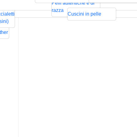
ntrecciata
Bolo
Cords
Swarovski
sps
Pelli autentiche e di
Rilievo
Pressione
zze per
razza
cialetti
Cuscini in pelle
ders
sini)
Flat
ther