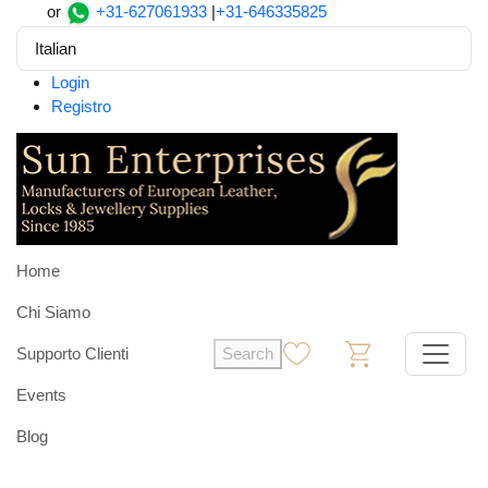
or
+31-627061933
|
+31-646335825
Italian
Login
Registro
Home
Chi Siamo
Supporto Clienti
Search
0
0
Events
Blog