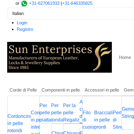
or
+31-627061933
|
+31-646335825
Italian
Login
Registro
Home
Corde di Pelle
Componenti in pelle
Accessori in pelle
Gem
Altri
Per
Per
Per la
Casa
Cordini di pelle
Cordoncini in pelle rotondi
Rou
componenti
Gems
Cordoncini
pelle
pelle
pelle
Filo
Bracciali
Perline
Cordini
Round Leather Cord -1mm
Cordoncini
Cordoncini
Cordoncini
di gioielli in
Cordini
Strin
B
in pelle
piatta
tonda
Regaliz
di
in pelle
di
in pelle
p
in pelle
in pelle
in pelle
pelle
in pelle
p
intrecciati
cuoio
pronti
Stingray
piatta
Chiusura
Cursori
Cursori
Me
rotondi
intrecciata
piatti
nappa
Chiusura
Chiusura
Chiusura
Fermagli
Chiusura
Bas