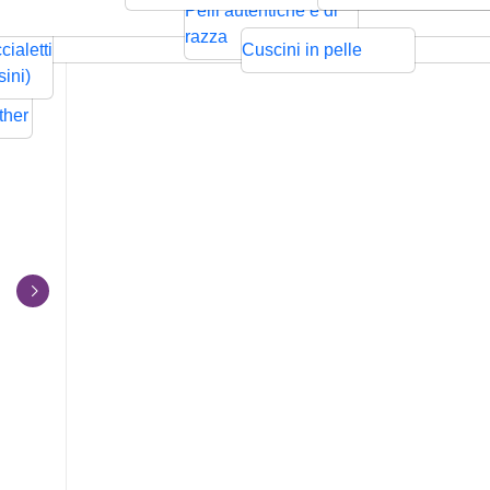
ntrecciata
Bolo
Cords
Swarovski
sps
Pelli autentiche e di
Rilievo
Pressione
zze per
razza
cialetti
Cuscini in pelle
ders
sini)
Flat
ther