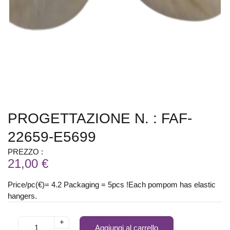
PROGETTAZIONE N. : FAF-
22659-E5699
PREZZO :
21,00 €
Price/pc(€)= 4.2 Packaging = 5pcs !Each pompom has elastic
hangers.
+
Aggiungi al carrello