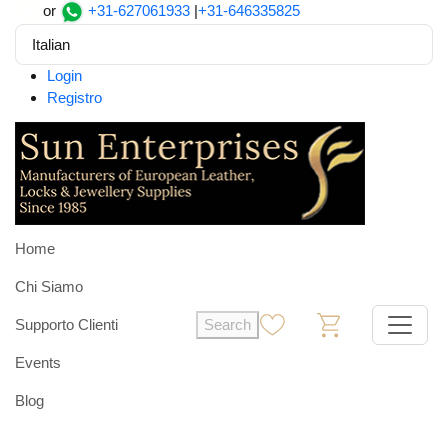
or
+31-627061933
|
+31-646335825
Italian
Login
Registro
Home
Chi Siamo
Supporto Clienti
Search
0
0
Events
Blog