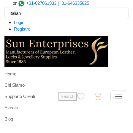
or
+31-627061933
|
+31-646335825
Italian
Login
Registro
Home
Chi Siamo
Supporto Clienti
Search
0
0
Events
Blog