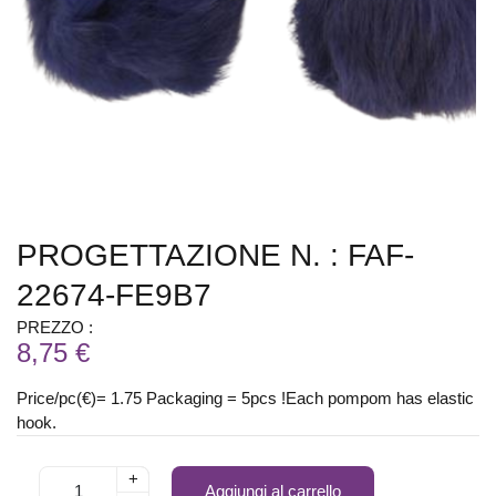
PROGETTAZIONE N. : FAF-
22674-FE9B7
PREZZO :
8,75 €
Price/pc(€)= 1.75 Packaging = 5pcs !Each pompom has elastic
hook.
+
Aggiungi al carrello