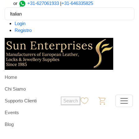
or
+31-627061933
|
+31-646335825
Italian
Login
Registro
Home
Chi Siamo
Supporto Clienti
Search
0
0
Events
Blog