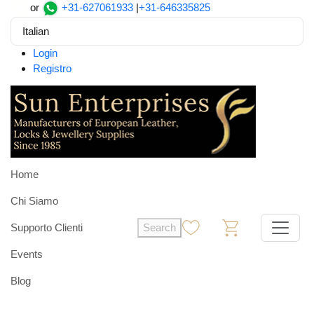
or
+31-627061933
|
+31-646335825
Italian
Login
Registro
Home
Chi Siamo
Supporto Clienti
Search
0
0
Events
Blog