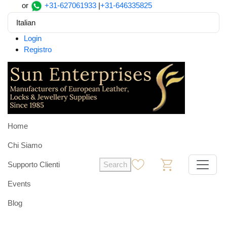
or
+31-627061933
|
+31-646335825
Italian
Login
Registro
Home
Chi Siamo
Supporto Clienti
Search
0
0
Events
Blog