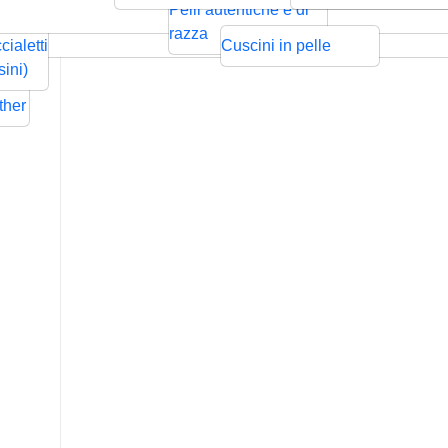
ntrecciata
Bolo
Cords
Swarovski
sps
Pelli autentiche e di
Rilievo
Pressione
zze per
razza
cialetti
Cuscini in pelle
ders
sini)
Flat
ther