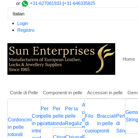
or
+31-627061933
|
+31-646335825
Italian
Login
Registro
Home
Corde di Pelle
Componenti in pelle
Accessori in pelle
Gem
Altri
Per
Per
Per la
Casa
Altri
Tessuti
Grey Flower Pattern Oven Mitt
componenti
Gems
Cordoncini
pelle
pelle
pelle
Filo
Bracciali
Perline
Cordini
Grey Flower Pattern Oven 
Cordoncini
Cordoncini
Cordoncini
di gioielli in
Cordini
Strin
B
in pelle
piatta
tonda
Regaliz
di
in pelle
di
in pelle
p
in pelle
in pelle
in pelle
pelle
in pelle
p
intrecciati
cuoio
pronti
Stingray
piatta
Chiusura
Cursori
Cursori
Me
rotondi
intrecciata
piatti
nappa
Chiusura
Chiusura
Chiusura
Fermagli
Chiusura
Bas