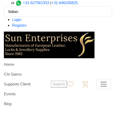
or
+31-627061933
|
+31-646335825
Italian
Login
Registro
Home
Chi Siamo
Supporto Clienti
Search
0
0
Events
Blog