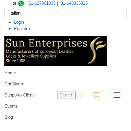
or
+31-627061933
|
+31-646335825
Italian
Login
Registro
Home
Chi Siamo
Supporto Clienti
Search
0
0
Events
Blog