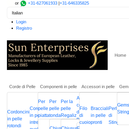
or
+31-627061933
|
+31-646335825
Italian
Login
Registro
Home
Corde di Pelle
Componenti in pelle
Accessori in pelle
Gem
Altri
Per
Per
Per la
Casa
Negozio
Green and Pink Striped Waxed Tablecl
componenti
Gems
Cordoncini
pelle
pelle
pelle
Filo
Bracciali
Perline
Cordini
Green and Pink Striped W
Cordoncini
Cordoncini
Cordoncini
di gioielli in
Cordini
Strin
B
in pelle
piatta
tonda
Regaliz
di
in pelle
di
in pelle
p
in pelle
in pelle
in pelle
pelle
in pelle
p
intrecciati
cuoio
pronti
Stingray
piatta
Chiusura
Cursori
Cursori
Me
rotondi
intrecciata
piatti
nappa
Chiusura
Chiusura
Chiusura
Fermagli
Chiusura
Bas