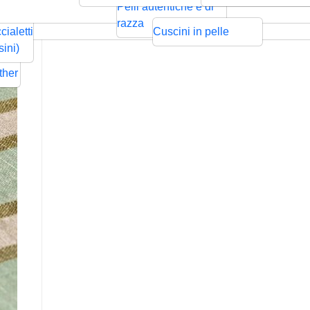
ntrecciata
Bolo
Cords
Swarovski
sps
Pelli autentiche e di
Rilievo
Pressione
zze per
razza
cialetti
Cuscini in pelle
ders
sini)
Flat
ther