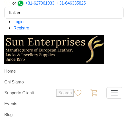
or
+31-627061933
|
+31-646335825
Italian
Login
Registro
Home
Chi Siamo
Supporto Clienti
Search
0
0
Events
Blog