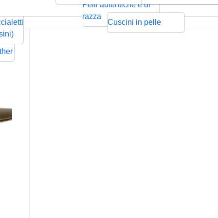
ntrecciata
Bolo
Cords
Swarovski
sps
Pelli autentiche e di
Rilievo
Pressione
zze per
razza
cialetti
Cuscini in pelle
ders
sini)
Flat
ther