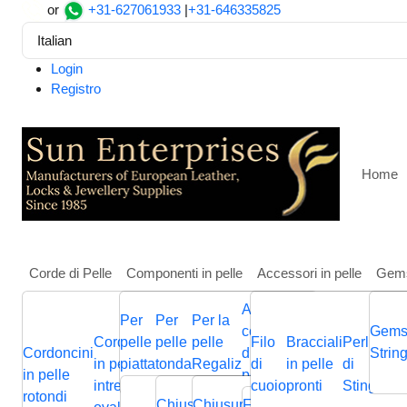
or
+31-627061933
|
+31-646335825
Italian
Login
Registro
Home
Corde di Pelle
Componenti in pelle
Accessori in pelle
Gem
Altri
Per
Per
Per la
Casa
Altri
Pelliccia e Piuma
Feather-FR-03
componenti
Gems
Cordoncini
pelle
pelle
pelle
Filo
Bracciali
Perline
Cordini
Feather-FR-03
Cordoncini
Cordoncini
Cordoncini
di gioielli in
Cordini
Strin
B
in pelle
piatta
tonda
Regaliz
di
in pelle
di
in pelle
p
in pelle
in pelle
in pelle
pelle
in pelle
p
intrecciati
cuoio
pronti
Stingray
piatta
Chiusura
Cursori
Cursori
Me
rotondi
intrecciata
piatti
nappa
Chiusura
Chiusura
Chiusura
Fermagli
Chiusura
Bas