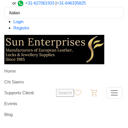
or
+31-627061933
|
+31-646335825
Italian
Login
Registro
Home
Chi Siamo
Supporto Clienti
Search
0
0
Events
Blog