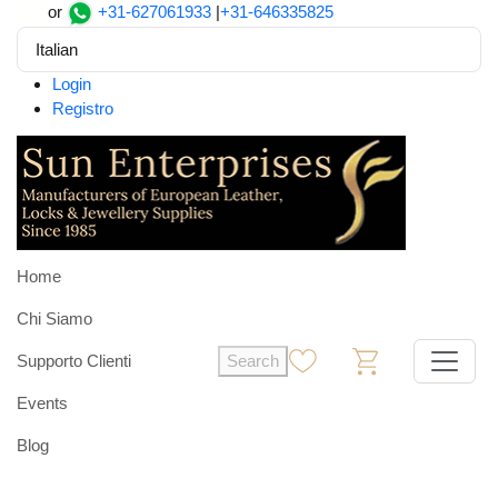
or
+31-627061933
|
+31-646335825
Italian
Login
Registro
Home
Chi Siamo
Supporto Clienti
Search
0
0
Events
Blog