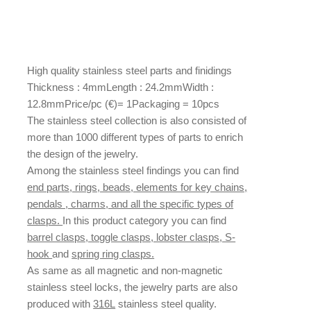
High quality stainless steel parts and finidings
Thickness : 4mmLength : 24.2mmWidth :
12.8mmPrice/pc (€)= 1Packaging = 10pcs
The stainless steel collection is also consisted of
more than 1000 different types of parts to enrich
the design of the jewelry.
Among the stainless steel findings you can find
end parts, rings, beads, elements for key chains,
pendals , charms, and all the specific types of
clasps.
In this product category you can find
barrel clasps, toggle clasps, lobster clasps, S-
hook
and
spring ring clasps.
As same as all magnetic and non-magnetic
stainless steel locks, the jewelry parts are also
produced with
316L
stainless steel quality.