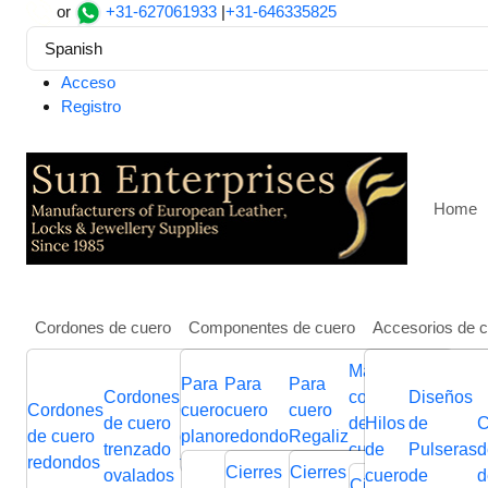
or
+31-627061933
|
+31-646335825
Spanish
Acceso
Registro
Home
Cordones de cuero
Componentes de cuero
Accesorios de 
Más
Para
Para
Para
Hogar
Hallazgos, cuentas y dijes
Stainless steel ring
Cordones
Cuerdas
Cuerdas
componentes
Diseños
Flat
Cordones
Cuerdas
cuero
cuero
cuero
Cordones
Stainless steel ring SSP-1
de cuero
de
de
de joyería de
Hilos
de
Bra
C
de cuero
de cuero
plano
redondo
Regaliz
de cuero
trenzado
cuero
cuero
cuero
de
Pulseras
Lea
d
redondos
trenzado
italiano
Cierres
Cierres
Cierres
Cierre
Conectores
Desliza
ovalados
plano
nappa
cuero
de
Cor
d
Cierres