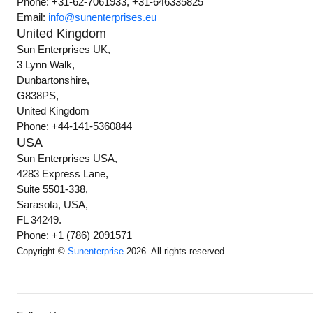
Phone: +31-62-7061933, +31-646335825
Email:
info@sunenterprises.eu
United Kingdom
Sun Enterprises UK,
3 Lynn Walk,
Dunbartonshire,
G838PS,
United Kingdom
Phone: +44-141-5360844
USA
Sun Enterprises USA,
4283 Express Lane,
Suite 5501-338,
Sarasota, USA,
FL 34249.
Phone: +1 (786) 2091571
Copyright ©
Sunenterprise
2026. All rights reserved.