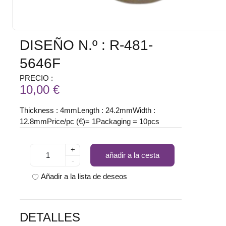
DISEÑO N.º : R-481-
5646F
PRECIO :
10,00 €
Thickness : 4mmLength : 24.2mmWidth :
12.8mmPrice/pc (€)= 1Packaging = 10pcs
+
añadir a la cesta
-
Añadir a la lista de deseos
DETALLES