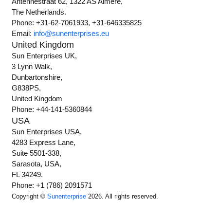
Antennestraat 62, 1322 AS Almere,
The Netherlands.
Phone: +31-62-7061933, +31-646335825
Email:
info@sunenterprises.eu
United Kingdom
Sun Enterprises UK,
3 Lynn Walk,
Dunbartonshire,
G838PS,
United Kingdom
Phone: +44-141-5360844
USA
Sun Enterprises USA,
4283 Express Lane,
Suite 5501-338,
Sarasota, USA,
FL 34249.
Phone: +1 (786) 2091571
Copyright ©
Sunenterprise
2026. All rights reserved.