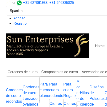
or
+31-627061933
|
+31-646335825
Spanish
Acceso
Registro
Home
Cordones de cuero
Componentes de cuero
Accesorios de 
Más
Para
Para
Para
Hogar
Componentes de cuero
Para cuero redondo
C
Cordones
Cuerdas
Cuerdas
componentes
Diseños
Flat
Cordones
Cuerdas
cuero
cuero
cuero
Cordones
Stainless steel end cap: 
de cuero
de
de
de joyería de
Hilos
de
Bra
C
de cuero
de cuero
plano
redondo
Regaliz
de cuero
trenzado
cuero
cuero
cuero
de
Pulseras
Lea
d
redondos
trenzado
italiano
Cierres
Cierres
Cierres
Cierre
Conectores
Desliza
ovalados
plano
nappa
cuero
de
Cor
d
Cierres