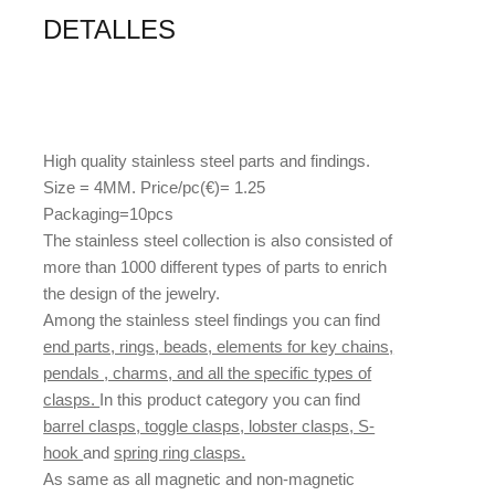
DETALLES
High quality stainless steel parts and findings.
Size = 4MM. Price/pc(€)= 1.25
Packaging=10pcs
The stainless steel collection is also consisted of
more than 1000 different types of parts to enrich
the design of the jewelry.
Among the stainless steel findings you can find
end parts, rings, beads, elements for key chains,
pendals , charms, and all the specific types of
clasps.
In this product category you can find
barrel clasps, toggle clasps, lobster clasps, S-
hook
and
spring ring clasps.
As same as all magnetic and non-magnetic