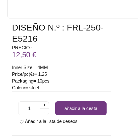
DISEÑO N.º : FRL-250-
E5216
PRECIO :
12,50 €
Inner Size = 4MM
Price/pc(€)= 1.25
Packaging= 10pcs
Colour= steel
+
añadir a la cesta
-
Añadir a la lista de deseos