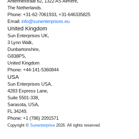
Antennestraat 62, 1322 AS Almere,
The Netherlands.
Phone: +31-62-7061933, +31-646335825
Email:
info@sunenterprises.eu
United Kingdom
Sun Enterprises UK,
3 Lynn Walk,
Dunbartonshire,
G838PS,
United Kingdom
Phone: +44-141-5360844
USA
Sun Enterprises USA,
4283 Express Lane,
Suite 5501-338,
Sarasota, USA,
FL 34249.
Phone: +1 (786) 2091571
Copyright ©
Sunenterprise
2026. All rights reserved.