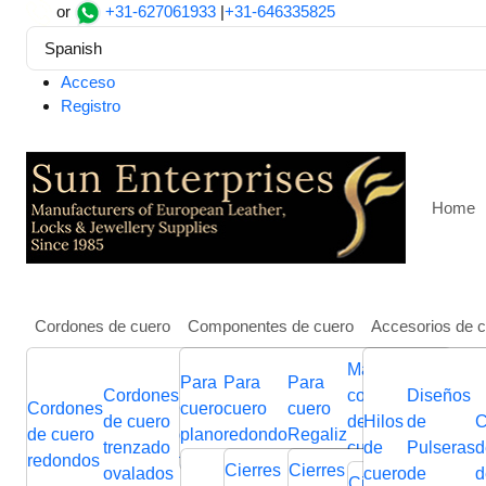
or
+31-627061933
|
+31-646335825
Spanish
Acceso
Registro
Home
Cordones de cuero
Componentes de cuero
Accesorios de 
Más
Para
Para
Para
Hogar
Componentes de cuero
Para cuero redondo
C
Cordones
Cuerdas
Cuerdas
componentes
Diseños
Flat
Cordones
Cuerdas
cuero
cuero
cuero
Cordones
Stainless steel end cap: 
de cuero
de
de
de joyería de
Hilos
de
Bra
C
de cuero
de cuero
plano
redondo
Regaliz
de cuero
trenzado
cuero
cuero
cuero
de
Pulseras
Lea
d
redondos
trenzado
italiano
Cierres
Cierres
Cierres
Cierre
Conectores
Desliza
ovalados
plano
nappa
cuero
de
Cor
d
Cierres