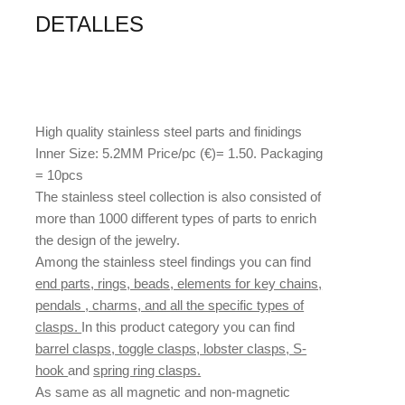
DETALLES
High quality stainless steel parts and finidings
Inner Size: 5.2MM Price/pc (€)= 1.50. Packaging
= 10pcs
The stainless steel collection is also consisted of
more than 1000 different types of parts to enrich
the design of the jewelry.
Among the stainless steel findings you can find
end parts, rings, beads, elements for key chains,
pendals , charms, and all the specific types of
clasps.
In this product category you can find
barrel clasps, toggle clasps, lobster clasps, S-
hook
and
spring ring clasps.
As same as all magnetic and non-magnetic