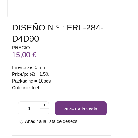
DISEÑO N.º : FRL-284-
D4D90
PRECIO :
15,00 €
Inner Size: 5mm
Price/pc (€)= 1.50.
Packaging = 10pcs
Colour= steel
+
añadir a la cesta
-
Añadir a la lista de deseos