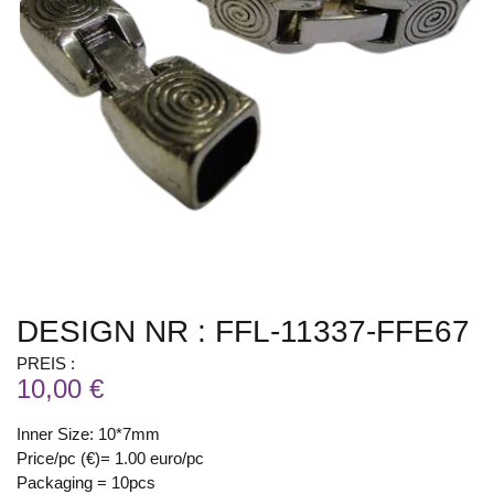
DESIGN NR : FFL-11337-FFE67
PREIS :
10,00 €
Inner Size: 10*7mm
Price/pc (€)= 1.00 euro/pc
Packaging = 10pcs