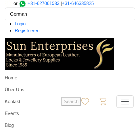
or
+31-627061933
|
+31-646335825
German
Login
Registrieren
Home
Über Uns
Kontakt
Search
0
0
Events
Blog