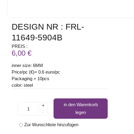
DESIGN NR : FRL-
11649-5904B
PREIS :
6,00 €
inner size: 6MM
Price/pc (€)= 0.6 euro/pc
Packaging = 10pcs
color: steel
in den Warenkorb
+
-
legen
Zur Wunschliste hinzufügen