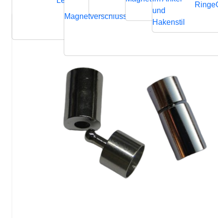
Lederbänder
Ringe
und
Magnetverschluss
Endverschluss
Verbindung
Hakenstil