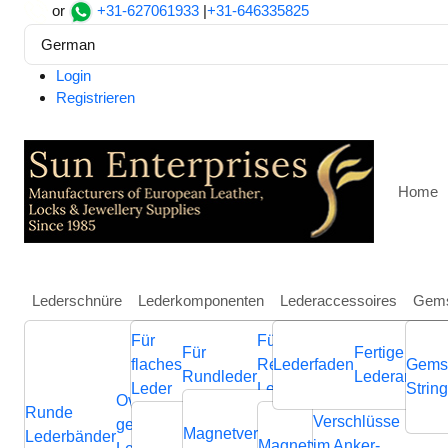
or
+31-627061933
|
+31-646335825
German
Login
Registrieren
Home
Lederschnüre
Lederkomponenten
Lederaccessoires
Gems
Für
Für
Weitere
Für
Fertige
Heim
Lederkomponenten
Für Rundleder
Magnetver
flaches
Regaliz
Lederfaden
Schmuckkompone
Gems
Rundleder
Lederarmbän
Zamak bayonet clasp: MG
Leder
Leder
aus Leder
Strin
Ovale
Runde
Geflochtene
Flache
Verschlüsse
Verb
geflochtene
Nappa
Magnetverschluss
Endverschluss
Lederbänder
Lederschnüre
Lederschnüre
Magnetverschluss
im Anker-
Endvers
Cla