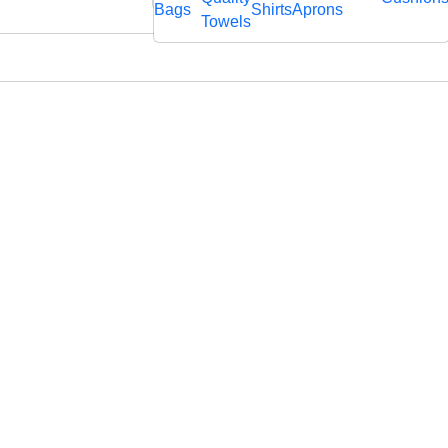
rägtem
Bags
Shirts
Aprons
fl
Towels