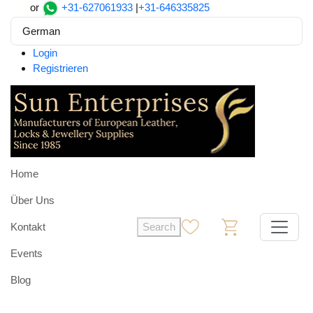
or
+31-627061933
|
+31-646335825
German
Login
Registrieren
Home
Über Uns
Kontakt
Search
0
0
Events
Blog