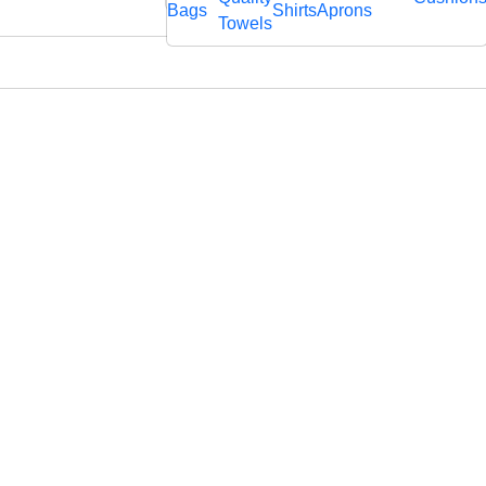
rägtem
Bags
Shirts
Aprons
fl
Towels