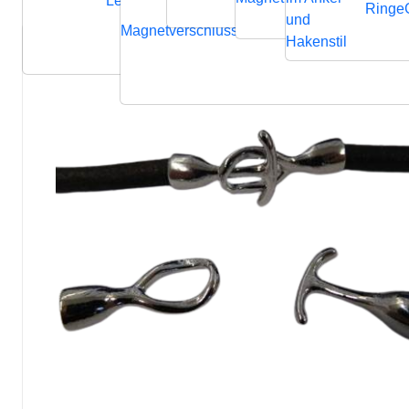
Lederbänder
Ringe
und
Magnetverschluss
Endverschluss
Verbindung
Hakenstil