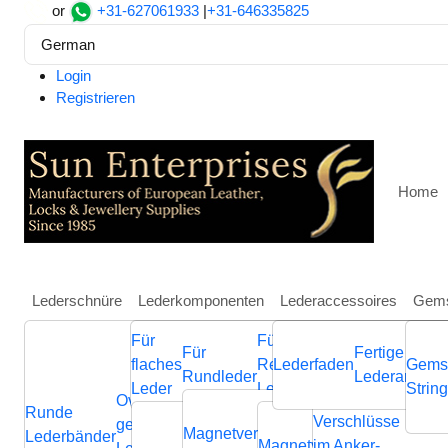
or
+31-627061933
|
+31-646335825
German
Login
Registrieren
Home
Lederschnüre
Lederkomponenten
Lederaccessoires
Gems
Für
Für
Weitere
Für
Fertige
Heim
Lederkomponenten
Für Rundleder
Verbinder 
flaches
Regaliz
Lederfaden
Schmuckkompone
Gems
Rundleder
Lederarmbän
Zamak Hook clasp: ZAML
Leder
Leder
aus Leder
Strin
Ovale
Runde
Geflochtene
Flache
Verschlüsse
Verb
geflochtene
Nappa
Magnetverschluss
Endverschluss
Lederbänder
Lederschnüre
Lederschnüre
Magnetverschluss
im Anker-
Endvers
Cla