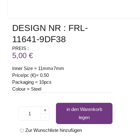
DESIGN NR : FRL-
11641-9DF38
PREIS :
5,00 €
Inner Size = 11mmx7mm
Price/pc (€)= 0.50
Packaging = 10pcs
Colour = Steel
in den Warenkorb
+
-
legen
Zur Wunschliste hinzufügen