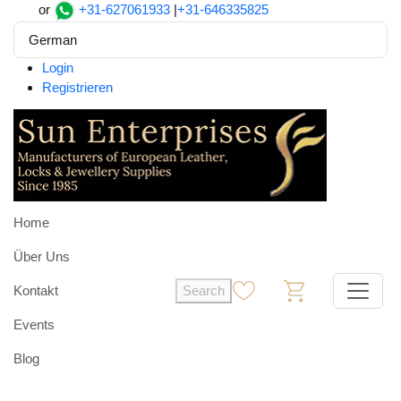
or
+31-627061933
|
+31-646335825
German
Login
Registrieren
Home
Über Uns
Kontakt
Search
0
0
Events
Blog