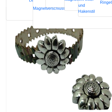
Lederbänder
Ringe
und
Magnetverschluss
Endverschluss
Verbindung
Hakenstil