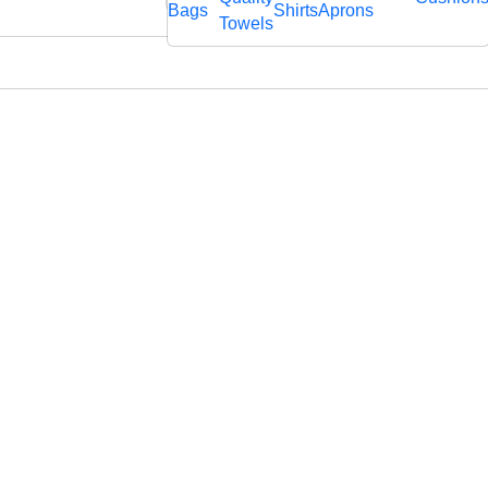
rägtem
Bags
Shirts
Aprons
fl
Towels