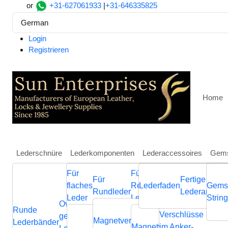
or
+31-627061933
|
+31-646335825
German
Login
Registrieren
Home
Lederschnüre
Lederkomponenten
Lederaccessoires
Gems
Für
Für
Weitere
Für
Fertige
Heim
Lederkomponenten
Für flaches Leder
Magnetv
flaches
Regaliz
Lederfaden
Schmuckkompone
Gems
Rundleder
Lederarmbän
Zamak magnetic clasp: M
Leder
Leder
aus Leder
Strin
Ovale
Runde
Geflochtene
Flache
Verschlüsse
Verb
geflochtene
Nappa
Magnetverschluss
Endverschluss
Lederbänder
Lederschnüre
Lederschnüre
Magnetverschluss
im Anker-
Endvers
Cla