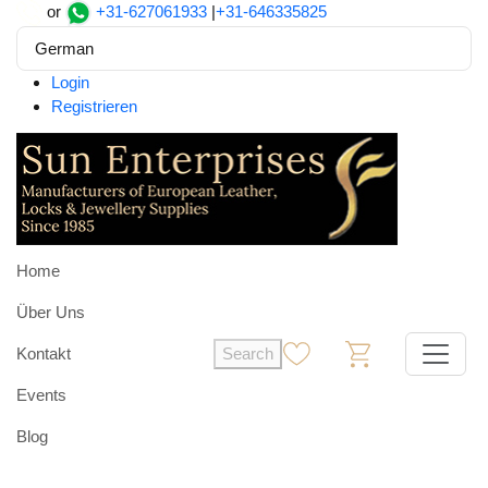
or
+31-627061933
|
+31-646335825
German
Login
Registrieren
Home
Über Uns
Kontakt
Search
0
0
Events
Blog