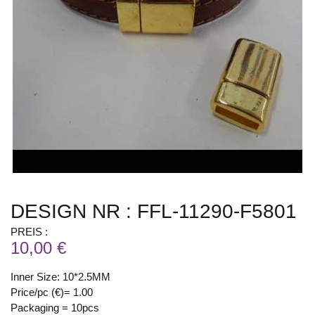
DESIGN NR : FFL-11290-F5801
PREIS :
10,00 €
Inner Size: 10*2.5MM
Price/pc (€)= 1.00
Packaging = 10pcs