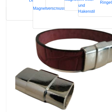
Lederbänder
Ringe
und
Magnetverschluss
Endverschluss
Verbindung
Hakenstil