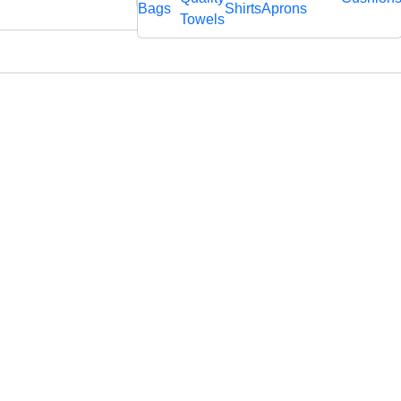
rägtem
Bags
Shirts
Aprons
fl
Towels