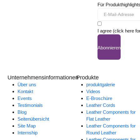
Für Produkthighligh
I agree (click here fo
Abonnieren
Unternehmensinformationen
Produkte
Über uns
produktgalerie
Kontakt
Videos
Events
E-Broschüre
Testimonials
Leather Cords
Blog
Leather Components for
Seitenübersicht
Flat Leather
Site Map
Leather Components for
Internship
Round Leather
Leather Components for