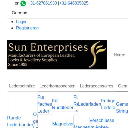
or
+31-627061933
|
+31-646335825
German
Login
Registrieren
Home
Lederschnüre
Lederkomponenten
Lederaccessoires
Gems
Für
Für
Weitere
Für
Fertige
Heim
Lederkomponenten
Für Rundleder
Magnetver
flaches
Regaliz
Lederfaden
Schmuckkompone
Gems
Rundleder
Lederarmbän
Zamak magnetic claps: M
Leder
Leder
aus Leder
Strin
Ovale
Runde
Geflochtene
Flache
Verschlüsse
Verb
geflochtene
Nappa
Magnetverschluss
Endverschluss
Lederbänder
Lederschnüre
Lederschnüre
Magnetverschluss
im Anker-
Endvers
Cla