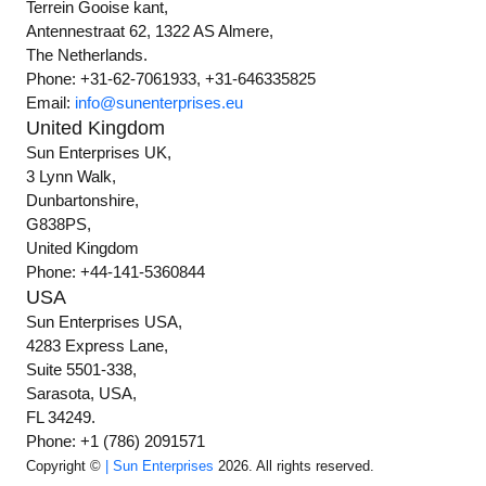
Terrein Gooise kant,
Antennestraat 62, 1322 AS Almere,
The Netherlands.
Phone: +31-62-7061933, +31-646335825
Email:
info@sunenterprises.eu
United Kingdom
Sun Enterprises UK,
3 Lynn Walk,
Dunbartonshire,
G838PS,
United Kingdom
Phone: +44-141-5360844
USA
Sun Enterprises USA,
4283 Express Lane,
Suite 5501-338,
Sarasota, USA,
FL 34249.
Phone: +1 (786) 2091571
Copyright ©
| Sun Enterprises
2026. All rights reserved.