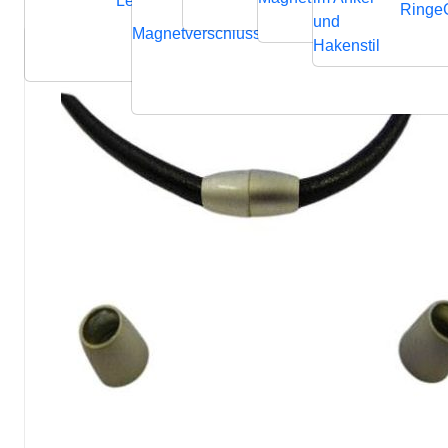
Lederbänder
Ringe
und
Magnetverschluss
Endverschluss
Verbindung
Hakenstil