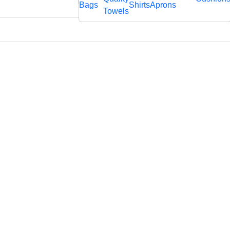
rägtem
Bags
Shirts
Aprons
fl
Towels