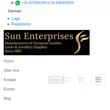
or
+31-627061933
|
+31-646335825
German
Login
Registrieren
Home
Über Uns
Kontakt
Search
0
0
Events
Blog