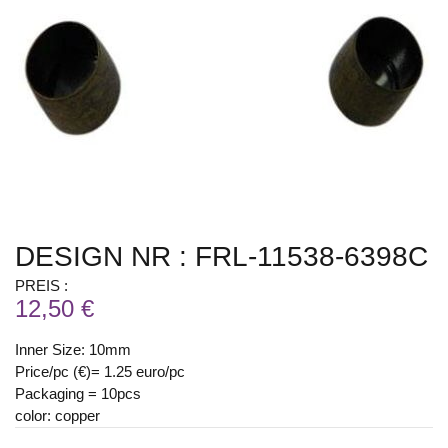
DESIGN NR : FRL-11538-6398C
PREIS :
12,50 €
Inner Size: 10mm
Price/pc (€)= 1.25 euro/pc
Packaging = 10pcs
color: copper