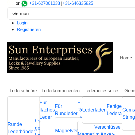
or
+31-627061933
|
+31-646335825
German
Login
Registrieren
Home
Lederschnüre
Lederkomponenten
Lederaccessoires
Gems
Für
Für
Weitere
Für
Fertige
Heim
Lederkomponenten
Für Rundleder
Magnetver
flaches
Regaliz
Lederfaden
Schmuckkompone
Gems
Rundleder
Lederarmbän
Zamak magnetic claps: M
Leder
Leder
aus Leder
Strin
Ovale
Runde
Geflochtene
Flache
Verschlüsse
Verb
geflochtene
Nappa
Magnetverschluss
Endverschluss
Lederbänder
Lederschnüre
Lederschnüre
Magnetverschluss
im Anker-
Endvers
Cla