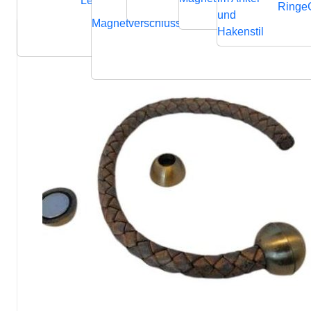
Lederbänder
Ringe
und
Magnetverschluss
Endverschluss
Verbindung
Hakenstil