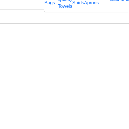
rägtem
Bags
Shirts
Aprons
fl
Towels