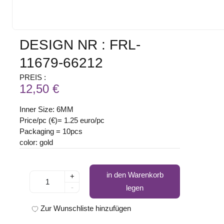
DESIGN NR : FRL-
11679-66212
PREIS :
12,50 €
Inner Size: 6MM
Price/pc (€)= 1.25 euro/pc
Packaging = 10pcs
color: gold
in den Warenkorb
+
-
legen
Zur Wunschliste hinzufügen