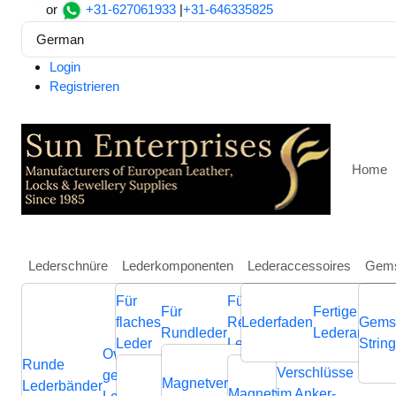
or
+31-627061933
|
+31-646335825
German
Login
Registrieren
Home
Lederschnüre
Lederkomponenten
Lederaccessoires
Gems
Für
Für
Weitere
Für
Fertige
Heim
Lederkomponenten
Für flaches Leder
Magnetv
flaches
Regaliz
Lederfaden
Schmuckkompone
Gems
Rundleder
Lederarmbän
Zamak magnetic claps: MG
Leder
Leder
aus Leder
Strin
Ovale
Runde
Geflochtene
Flache
Verschlüsse
Verb
geflochtene
Nappa
Magnetverschluss
Endverschluss
Lederbänder
Lederschnüre
Lederschnüre
Magnetverschluss
im Anker-
Endvers
Cla