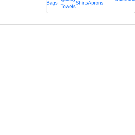
rägtem
Bags
Shirts
Aprons
fl
Towels