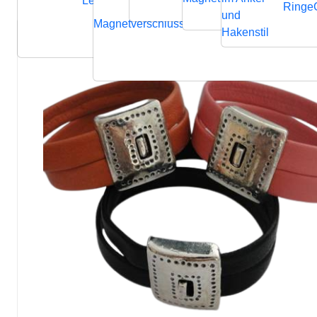
Lederbänder
Ringe
und
Magnetverschluss
Endverschluss
Verbindung
Hakenstil