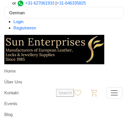
or
+31-627061933
|
+31-646335825
German
Login
Registrieren
Home
Über Uns
Kontakt
Search
0
0
Events
Blog