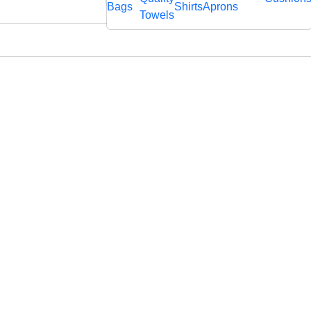
rägtem
Bags
Shirts
Aprons
fl
Towels