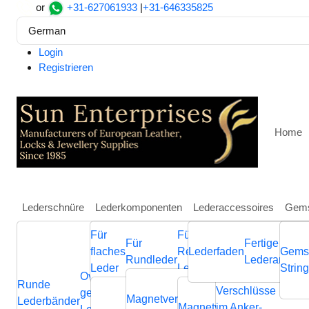
or
+31-627061933
|
+31-646335825
German
Login
Registrieren
Home
Lederschnüre
Lederkomponenten
Lederaccessoires
Gems
Für
Für
Weitere
Für
Fertige
Heim
Lederkomponenten
Für flaches Leder
Magnetv
flaches
Regaliz
Lederfaden
Schmuckkompone
Gems
Rundleder
Lederarmbän
Zamak magnetic claps: M
Leder
Leder
aus Leder
Strin
Ovale
Runde
Geflochtene
Flache
Verschlüsse
Verb
geflochtene
Nappa
Magnetverschluss
Endverschluss
Lederbänder
Lederschnüre
Lederschnüre
Magnetverschluss
im Anker-
Endvers
Cla