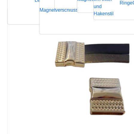
Lederbänder
Ringe
und
Magnetverschluss
Endverschluss
Verbindung
Hakenstil